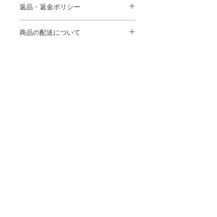
材、取扱説明に加え、商品の特徴やおすすめの
返品・返金ポリシー
ポイントなどを説明しましょう。
返品・返金ポリシーを入力してください。顧客
が商品に満足しなかった場合や、不備があった
商品の配送について
場合に行う手続きの手順などを説明しましょ
う。内容を明確にすることで顧客からの信頼を
配送地域、料金、所要時間、梱包など、商品の
獲得し、安心して商品を購入していただけま
配送に関する情報を入力してください。配送情
す。
報を明確にすることで顧客からの信頼を獲得
し、安心して商品を購入していただけます。
CONTACT
SHOP
Notation based on the Specified
Commercial Transactions Law.
Manufacturer and distributor: Cool Lab Co.,
Ltd.
©CouleurLabo Co., Ltd. All Rights Reserved.​“ZOGANKIN” is a